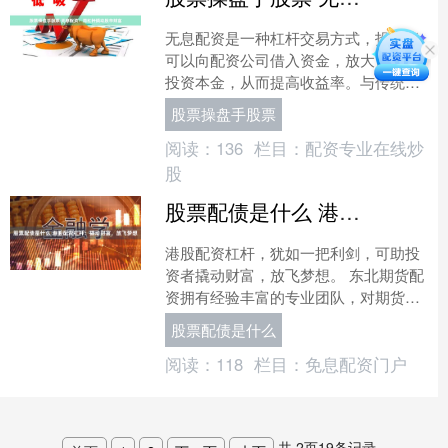
无息配资是一种杠杆交易方式，投资者
可以向配资公司借入资金，放大自己的
投资本金，从而提高收益率。与传统融
资方式不同，无息配资无需支付利息，
股票操盘手股票
仅需支付一定比例的手续费....
阅读：
136
栏目：
配资专业在线炒
股
股票配债是什么 港股配资杠杆：撬动财富，放飞梦想
港股配资杠杆，犹如一把利剑，可助投
资者撬动财富，放飞梦想。 东北期货配
资拥有经验丰富的专业团队，对期货市
场有着深入的了解和精准的把控。他们
股票配债是什么
提供全方位的咨询和指导....
阅读：
118
栏目：
免息配资门户
共
2
页
19
条记录