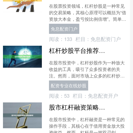
在股票投资领域，杠杆炒股是一种常见
的交易策略，其核心原理可以概括为“借
资放大本金，盈亏按比例倍增”。简单来
说，投资者通过向券商或其他金融机构
免息配资门户
借入资金，以扩大自己....
阅读：
133
栏目：
免息配资门户
杠杆炒股平台推荐指南
在股市投资中，杠杆炒股作为一种放大
收益的工具，吸引了众多投资者的关
注。然而，面对市场上众多的杠杆炒股
平台，如何选择安全、合规、服务优质
配资专业在线炒股
的平台成为关键。本文将为您....
阅读：
53
栏目：
免息配资开户
股市杠杆融资策略与风险解析
在股市投资中，杠杆融资是一种常见的
操作手段，其核心在于借用资金放大投
资收益。然而，杠杆是一把双刃剑，既