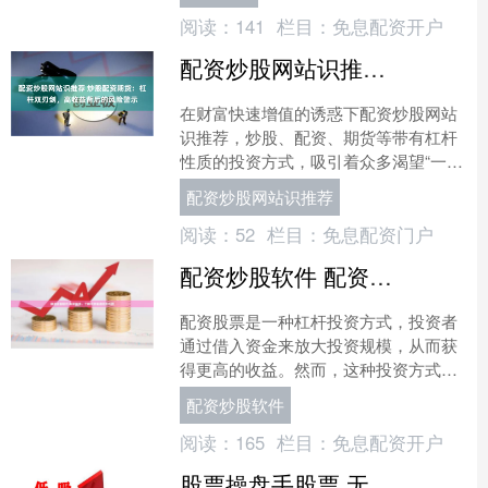
资金，以自有资金作为保证....
阅读：
141
栏目：
免息配资开户
配资炒股网站识推荐 炒股配资期货：杠杆双刃剑，高收益背后的风险警示
在财富快速增值的诱惑下配资炒股网站
识推荐，炒股、配资、期货等带有杠杆
性质的投资方式，吸引着众多渴望“一夜
暴富”的投资者。杠杆，如同投资世界里
配资炒股网站识推荐
的“放大器”，既能将....
阅读：
52
栏目：
免息配资门户
配资炒股软件 配资股票：了解杠杆投资的利与弊
配资股票是一种杠杆投资方式，投资者
通过借入资金来放大投资规模，从而获
得更高的收益。然而，这种投资方式也
伴随着一定的风险。 * **查询平台资
配资炒股软件
质：**核实平台是否....
阅读：
165
栏目：
免息配资开户
股票操盘手股票 无息配资：用杠杆撬动股市财富