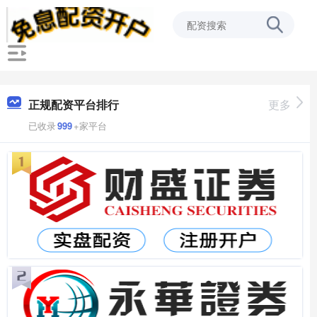
正规配资平台排行
更多
已收录
999
+家平台