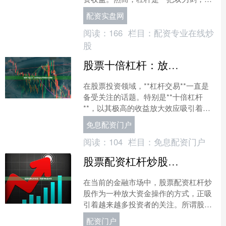
能带来超额收益，也可能导致巨大亏
配资实盘网
损。本文将对股市杠杆融资的....
阅读：
166
栏目：
配资专业在线炒
股
股票十倍杠杆：放大收益与风险的核心原理
在股票投资领域，**杠杆交易**一直是
备受关注的话题。特别是**十倍杠杆
**，以其极高的收益放大效应吸引着众
多投资者。然而，高收益必然伴随着高
免息配资门户
风险，理解十倍杠杆....
阅读：
104
栏目：
免息配资门户
股票配资杠杆炒股：风险与收益并存
在当前的金融市场中，股票配资杠杆炒
股作为一种放大资金操作的方式，正吸
引着越来越多投资者的关注。所谓股票
配资，是指投资者通过向配资公司借入
配资门户