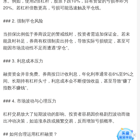
水。例如，使用2倍杠杆，股票下跌10%，自有资金的亏损率即为
20%。若杠杆倍数更高，亏损可能迅速触及平仓线。
### 2. 强制平仓风险
当担保比例低于券商设定的警戒线时，投资者需追加保证金。若未
能及时补足，券商有权强制卖出持仓，导致实际亏损锁定，甚至可
能因市场流动性不足而遭遇“穿仓”。
### 3. 利息成本压力
融资资金并非免费。券商按日计收利息，年化利率通常在6%至9%之
间。长期持有杠杆头寸，利息成本会不断侵蚀收益，甚至导致“赚了
指数不赚钱”。
### 4. 市场波动与心理压力
杠杆交易放大了短期波动的影响。投资者容易因价格剧烈波动而做
出冲动决策，如追涨杀跌或频繁交易，反而增加亏损概率。
## 如何合理运用杠杆融资？