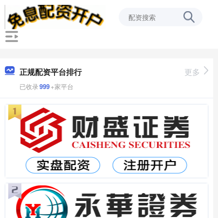
正规配资平台排行
更多
已收录
999
+家平台