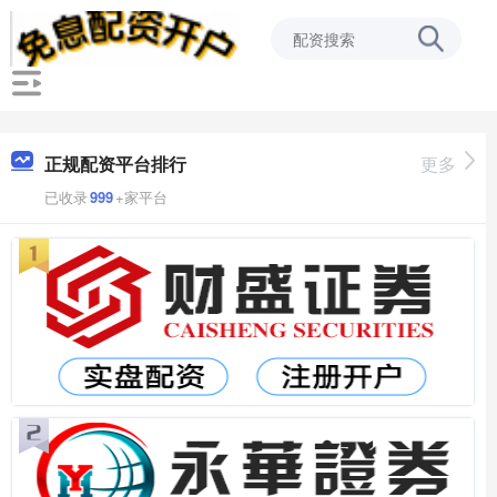
正规配资平台排行
更多
已收录
999
+家平台