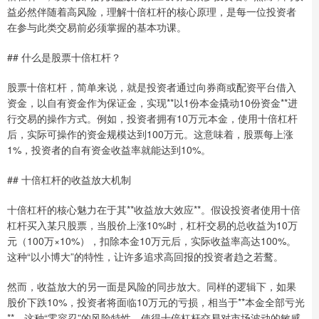
益必然伴随着高风险，理解十倍杠杆的核心原理，是每一位投资者
在参与此类交易前必须掌握的基本功课。
## 什么是股票十倍杠杆？
股票十倍杠杆，简单来说，就是投资者通过向券商或配资平台借入
资金，以自有资金作为保证金，实现**以1份本金撬动10份资金**进
行交易的操作方式。例如，投资者拥有10万元本金，使用十倍杠杆
后，实际可操作的资金规模达到100万元。这意味着，股票每上涨
1%，投资者的自有资金收益率就能达到10%。
## 十倍杠杆的收益放大机制
十倍杠杆的核心魅力在于其**收益放大效应**。假设投资者使用十倍
杠杆买入某只股票，当股价上涨10%时，杠杆交易的总收益为10万
元（100万×10%），扣除本金10万元后，实际收益率高达100%。
这种“以小博大”的特性，让许多追求高回报的投资者趋之若鹜。
然而，收益放大的另一面是风险的同步放大。同样的逻辑下，如果
股价下跌10%，投资者将面临10万元的亏损，相当于**本金全部亏光
**。这种“零容忍”的风险特性，使得十倍杠杆交易对市场波动的敏感