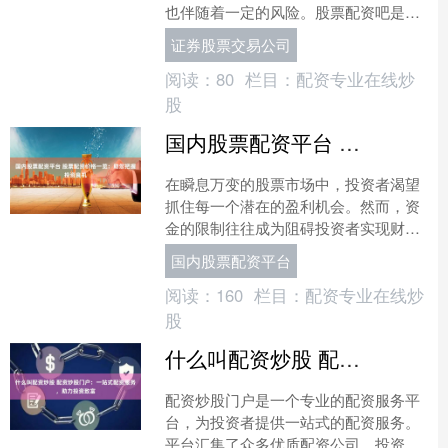
也伴随着一定的风险。股票配资吧是一
个专业的配资平台，致力于为投资者提
证券股票交易公司
供安全、稳健的配资服务。....
阅读：
80
栏目：
配资专业在线炒
股
国内股票配资平台 股票配资价格一览：助您把握投资良机
在瞬息万变的股票市场中，投资者渴望
抓住每一个潜在的盈利机会。然而，资
金的限制往往成为阻碍投资者实现财富
增长的瓶颈。股票配资作为一种放大投
国内股票配资平台
资收益的工具，正逐渐受到....
阅读：
160
栏目：
配资专业在线炒
股
什么叫配资炒股 配资炒股门户：一站式配资服务，助力投资致富
配资炒股门户是一个专业的配资服务平
台，为投资者提供一站式的配资服务。
平台汇集了众多优质配资公司，投资者