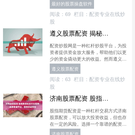
但同时也会放大风险。 2. 分散投资风
最好的股票操盘软件
险：不要把所有的资金....
阅读：
69
栏目：
配资专业在线炒
股
遵义股票配资 揭秘配资炒股网：安全可靠，轻松获利
配资炒股网是一种杠杆炒股平台，为投
资者提供资金放大服务，帮助他们以更
少的资金撬动更大的收益。然而遵义股
票配资，市场上鱼龙混杂，选择安全可
遵义股票配资
靠的配资平台至关重要。 ....
阅读：
63
栏目：
配资专业在线炒
股
济南股票配资 股指期货配资平台推荐：选择靠谱平台，保障资金安全
股指期货配资是一种杠杆交易方式济南
股票配资，可以放大投资收益，但也存
在一定的风险。选择一个靠谱的配资平
台至关重要，可以保障资金安全，避免
济南股票配资