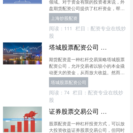
领域。对于资金有限的投资者来说，外
盘期货配资公司提供了杠杆资金，帮助
他们放大收益潜力。 汉中作为陕西省的
上海炒股配资
一个重要城市，位于中国....
阅读：
111
栏目：
配资专业在线炒
股
塔城股票配资公司 期货配资策略：高收益的秘密武器
期货配资是一种杠杆交易策略塔城股票
配资公司，允许交易者以较小的本金撬
动更大的资金，从而放大收益。然而，
配资交易也伴随着更高的风险。 在线炒
塔城股票配资公司
股配资的过程相对简便，....
阅读：
74
栏目：
配资专业在线炒
股
证券股票交易公司 股票配资吧：安全配资，稳健投资
股票配资是一种杠杆投资方式，可以放
大投资收益证券股票交易公司，但同时