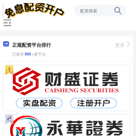
正规配资平台排行
更多
已收录
999
+家平台