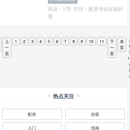
不必要的损失。 首要考虑....
阅读：
179
栏目：
配资专业在线炒
股
上
1
2
3
4
5
6
7
8
9
10
11
下
末
一
一
页
页
页
1
热点关注
配资
炒股
入门
指南