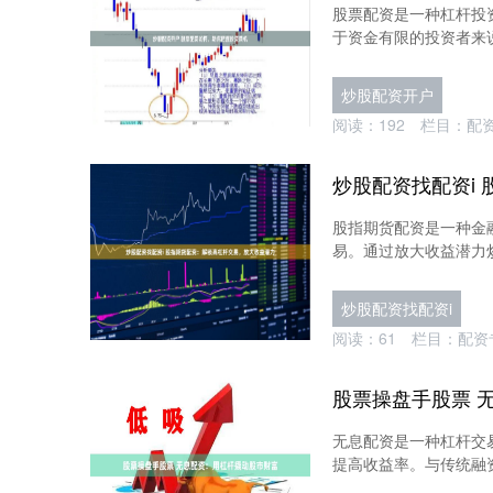
股票配资是一种杠杆投
于资金有限的投资者来说
炒股配资开户
阅读：
192
栏目：
配
股指期货配资是一种金
易。通过放大收益潜力炒
炒股配资找配资i
阅读：
61
栏目：
配资
股票操盘手股票 
无息配资是一种杠杆交
提高收益率。与传统融资