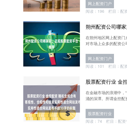
网上配资门户
阅读：
196
栏目：
配
朔州配资公司哪家
在朔州地区网上配资门
对市场上众多的配资公司
网上配资门户
阅读：
101
栏目：
配
在金融市场的浪潮中，
涌的深潭。所谓金控配资
股票配资行业
阅读：
74
栏目：
配资