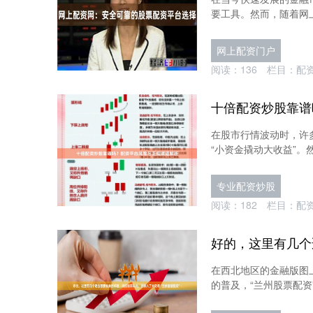
要工具。然而，随着网上
网上配资门户
阅读：
136
栏目：
配
十倍配资炒股靠谱
在股市行情波动时，许
“小资金撬动大收益”。
专业配资炒股
阅读：
182
栏目：
配
在西北地区的金融版图
的普及，“兰州股票配资