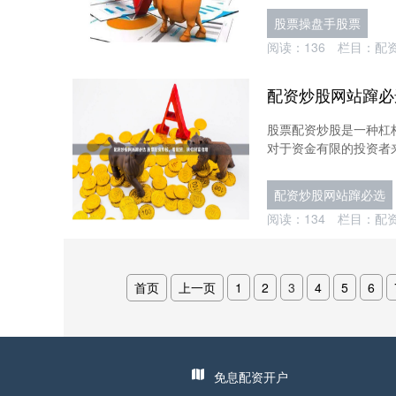
股票操盘手股票
阅读：
136
栏目：
配
股票配资炒股是一种杠
对于资金有限的投资者来说
配资炒股网站蹿必选
阅读：
134
栏目：
配
首页
上一页
1
2
3
4
5
6
免息配资开户