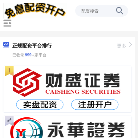
正规配资平台排行
更多
已收录
999
+家平台