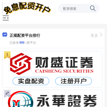
正规配资平台排行
更多
已收录
999
+家平台