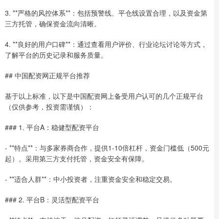
3. **严格的风控体系**：包括预警线、平仓线设置合理，以及资金第
三方托管，确保资金流向清晰。
4. **良好的用户口碑**：通过查看用户评价、行业论坛讨论等方式，
了解平台的历史记录和服务质量。
## 中国配资网正规平台推荐
基于以上标准，以下是中国配资网上备受用户认可的几个正规平台
（仅供参考，投资需谨慎）：
### 1. 平台A：稳健型配资平台
- **特点**：与多家券商合作，提供1-10倍杠杆，资金门槛低（500元
起）。采用第三方支付托管，资金安全有保障。
- **适合人群**：中小投资者，注重资金安全和稳定交易。
### 2. 平台B：灵活型配资平台