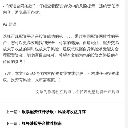
- **阅读合同条款**：仔细查看配资协议中的风险提示、违约责任等
内容，避免霸王条款。
## 结语
选择正规配资平台是投资成功的第一步。通过中国配资网推荐的平
台，您可以更高效地找到安全、可靠的选择。但请记住，配资交易
放大了收益的同时也放大了风险，建议您根据自身风险承受能力合
理配置资金，切勿盲目加杠杆。希望本文能为您的投资之路提供有
价值的参考！
（注：本文为SEO优化内容配资专业在线炒股，不构成任何投资建
议。投资有风险，入市需谨慎。）
文章为作者独立观点，不代表免息配资开户观点
上一篇：
股票配资杠杆炒股：风险与收益并存
下一篇：
杠杆炒股平台推荐指南