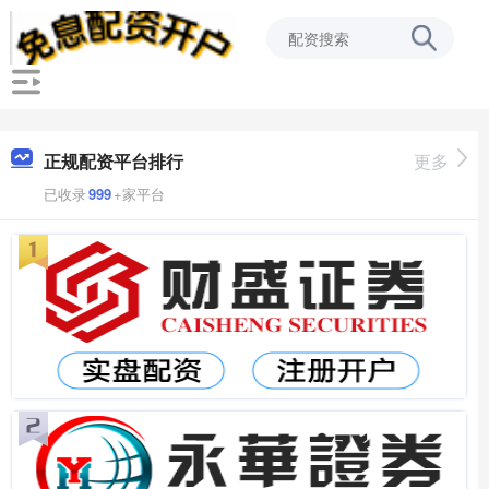
正规配资平台排行
更多
已收录
999
+家平台